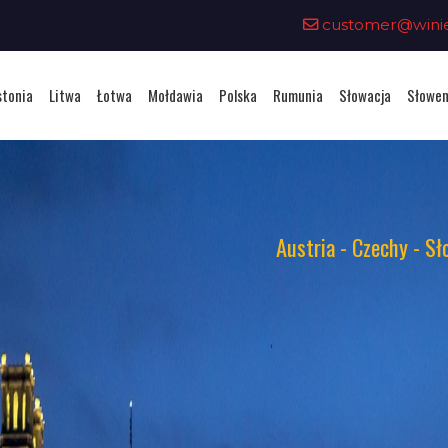
customer@winiet
stonia
Litwa
Łotwa
Mołdawia
Polska
Rumunia
Słowacja
Słowen
Austria - Czechy - Sł