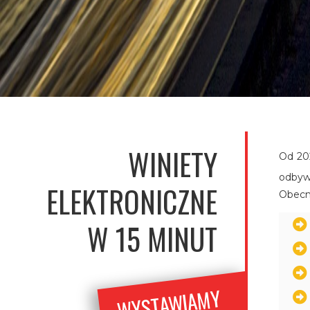
WINIETY
Od 202
odbyw
ELEKTRONICZNE
Obecni
W 15 MINUT
WYSTA
WIA
MY
FAKT