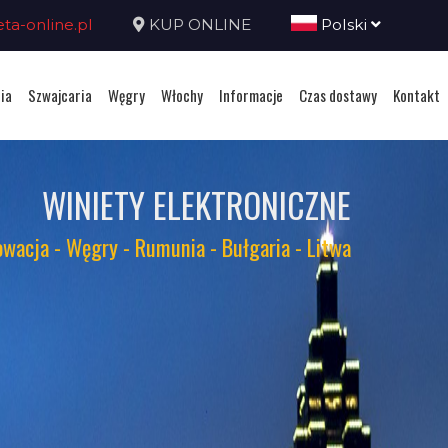
a-online.pl
KUP ONLINE
Polski
ia
Szwajcaria
Węgry
Włochy
Informacje
Czas dostawy
Kontakt
WINIETY ELEKTRONICZNE
owacja - Węgry - Rumunia - Bułgaria - Litwa