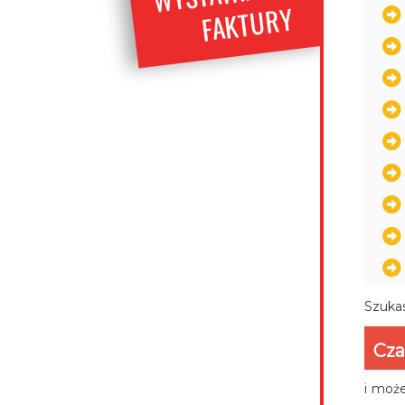
URY
Szukas
Cza
i może