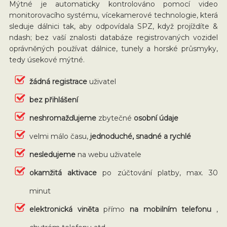
Mýtné je automaticky kontrolováno pomocí video
monitorovacího systému, vícekamerové technologie, která
sleduje dálnici tak, aby odpovídala SPZ, když projíždíte &
ndash; bez vaší znalosti databáze registrovaných vozidel
oprávněných používat dálnice, tunely a horské průsmyky,
tedy úsekové mýtné.
žádná registrace
uživatel
bez přihlášení
neshromažďujeme
zbytečné
osobní údaje
velmi málo času,
jednoduché, snadné a rychlé
nesledujeme
na webu uživatele
okamžitá aktivace
po zúčtování platby, max. 30
minut
elektronická viněta
přímo
na mobilním telefonu
,