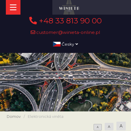
+48 33 813 90 00
customer@winieta-online.pl
Česky
Domov
/
Elektronická viněta
A
A
A