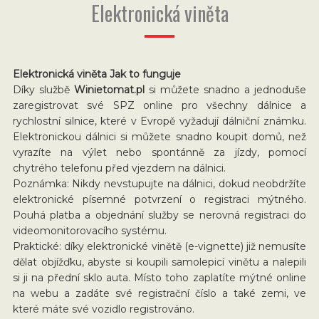
Elektronická viněta
Elektronická viněta Jak to funguje
Díky službě
Winietomat.pl
si můžete snadno a jednoduše
zaregistrovat své SPZ online pro všechny dálnice a
rychlostní silnice, které v Evropě vyžadují dálniční známku.
Elektronickou dálnici si můžete snadno koupit domů, než
vyrazíte na výlet nebo spontánně za jízdy, pomocí
chytrého telefonu před vjezdem na dálnici.
Poznámka: Nikdy nevstupujte na dálnici, dokud neobdržíte
elektronické písemné potvrzení o registraci mýtného.
Pouhá platba a objednání služby se nerovná registraci do
videomonitorovacího systému.
Praktické: díky elektronické vinětě (e-vignette) již nemusíte
dělat objížďku, abyste si koupili samolepicí vinětu a nalepili
si ji na přední sklo auta. Místo toho zaplatíte mýtné online
na webu a zadáte své registrační číslo a také zemi, ve
které máte své vozidlo registrováno.