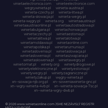
vinietaelectronica.com
vinieteelectronice.com
wegrywinieta.pl
winieta-austria.pl
winieta-czechy.pl
winieta-litwa.pl
winieta-słowacja.pl
winieta-wegry.pl
winieta-węgry.pl
winieta.org
winietaaustria.pl
winietaaustriaonline.pl
winietaautostradowa.pl
winietabulgaria.pl
winietachorwacja.pl
winietaczechy.pl
winietaestonia.pl
winietalitwa.pl
winietalotwa.pl
winietamoldawia.pl
winietaonline.com
winietapolska.pl
winietarumunia.pl
winietaslovenia.pl
winietaslowacja.pl
winietaslowenia.pl
winietaszwajcaria.pl
winietasłowenia.pl
winietawegry.pl
winietomat.pl
winiety.org
winietydrogowe.pl
winietyelektroniczne.pl
winietyestonia.pl
winietywegry.pl
winietyzagraniczne.pl
winietyzakup.pl
węgry-winieta.pl
xn--sowacja-njb.org.pl
xn--soweniawinieta-gnc.pl
xn--wgry-winieta-4vb.pl
xn--winieta-sowacja-7sc.pl
xn--winieta-wgry-dwb.pl
© 2026 www.winietaonline.com JSME NEZÁVISLÝ REGISTR
MÝTA V EVROPĚ