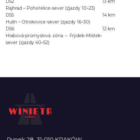
D52
13 km
Rajhrad – Pohořelice-sever (zjazdy 10–23)
D55
14 km
Hulín – Otrokovice-sever (zjazdy 16–30)
D56
12 km
Hrabová-průmyslová zóna – Frýdek-Místek-
sever (zjazdy 40–52)
Rynek 28, 31-010 KRAKÓW