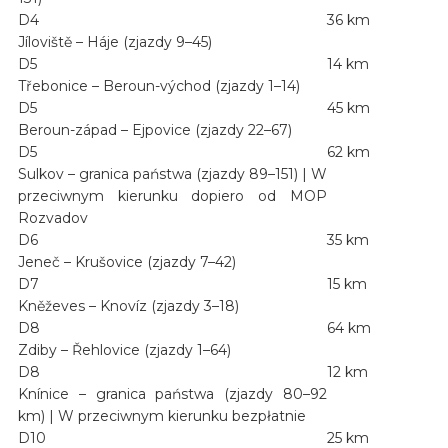
D4
36 km
Jíloviště – Háje (zjazdy 9–45)
D5
14 km
Třebonice – Beroun-východ (zjazdy 1–14)
D5
45 km
Beroun-západ – Ejpovice (zjazdy 22–67)
D5
62 km
Sulkov – granica państwa (zjazdy 89–151) | W
przeciwnym kierunku dopiero od MOP
Rozvadov
D6
35 km
Jeneč – Krušovice (zjazdy 7–42)
D7
15 km
Kněževes – Knovíz (zjazdy 3–18)
D8
64 km
Zdiby – Řehlovice (zjazdy 1–64)
D8
12 km
Knínice – granica państwa (zjazdy 80–92
km) | W przeciwnym kierunku bezpłatnie
D10
25 km