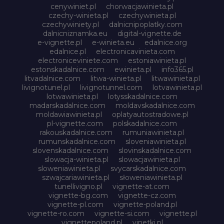
cenywiniet.pl
chorwacjawinieta.pl
czechy-winieta.pl
czechywinieta.pl
czechywiniety.pl
dalnicnipoplatky.com
dalnicniznamka.eu
digital-vignette.de
e-vignette.pl
e-winieta.eu
edalnice.org
edalnice.pl
electronicavinieta.com
electroniceviniete.com
estoniawinieta.pl
estonskadalnice.com
ewinieta.pl
info365.pl
litvadalnice.com
litwa-winieta.pl
litwawinieta.pl
livignotunel.pl
livignotunnel.com
lotvawinieta.pl
lotwawinieta.pl
lotysskadalnice.com
madarskadalnice.com
moldavskadalnice.com
moldawiawinieta.pl
oplatyautostradowe.pl
pl-vignette.com
polskadalnice.com
rakouskadalnice.com
rumuniawinieta.pl
rumunskadalnice.com
sloveniawinieta.pl
slovenskadalnice.com
slovinskadalnice.com
slowacja-winieta.pl
slowacjawinieta.pl
sloweniawinieta.pl
svycarskadalnice.com
szwajcariawinieta.pl
słoweniawinieta.pl
tunellivigno.pl
vignette-at.com
vignette-bg.com
vignette-cz.com
vignette-pl.com
vignette-poland.pl
vignette-ro.com
vignette-si.com
vignette.pl
vignettepoland.pl
vinetki.pl