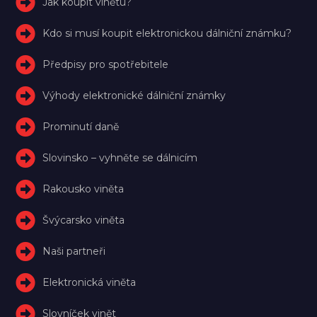
Jak koupit vinětu?
Kdo si musí koupit elektronickou dálniční známku?
Předpisy pro spotřebitele
Výhody elektronické dálniční známky
Prominutí daně
Slovinsko – vyhněte se dálnicím
Rakousko viněta
Švýcarsko viněta
Naši partneři
Elektronická viněta
Slovníček vinět