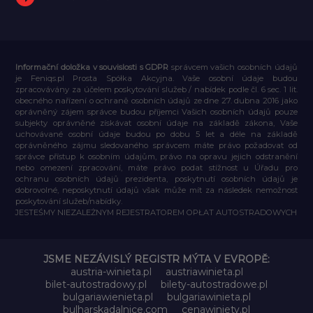
Informační doložka v souvislosti s GDPR
správcem vašich osobních údajů
je Feniqs.pl Prosta Spółka Akcyjna. Vaše osobní údaje budou
zpracovávány za účelem poskytování služeb / nabídek podle čl. 6 sec. 1 lit.
obecného nařízení o ochraně osobních údajů ze dne 27. dubna 2016 jako
oprávněný zájem správce budou příjemci Vašich osobních údajů pouze
subjekty oprávněné získávat osobní údaje na základě zákona, Vaše
uchovávané osobní údaje budou po dobu 5 let a déle na základě
oprávněného zájmu sledovaného správcem máte právo požadovat od
správce přístup k osobním údajům, právo na opravu jejich odstranění
nebo omezení zpracování, máte právo podat stížnost u Úřadu pro
ochranu osobních údajů prezidenta, poskytnutí osobních údajů je
dobrovolné, neposkytnutí údajů však může mít za následek nemožnost
poskytování služeb/nabídky.
JESTEŚMY NIEZALEŻNYM REJESTRATOREM OPŁAT AUTOSTRADOWYCH
JSME NEZÁVISLÝ REGISTR MÝTA V EVROPĚ:
austria-winieta.pl
austriawinieta.pl
bilet-autostradowy.pl
bilety-autostradowe.pl
bulgariawienieta.pl
bulgariawinieta.pl
bulharskadalnice.com
cenawiniety.pl