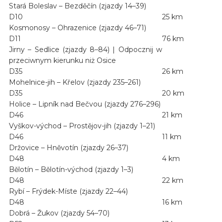
Stará Boleslav – Bezděčín (zjazdy 14–39)
D10
25 km
Kosmonosy – Ohrazenice (zjazdy 46–71)
D11
76 km
Jirny – Sedlice (zjazdy 8–84) | Odpocznij w
przeciwnym kierunku niż Osice
D35
26 km
Mohelnice-jih – Křelov (zjazdy 235–261)
D35
20 km
Holice – Lipník nad Bečvou (zjazdy 276–296)
D46
21 km
Vyškov-východ – Prostějov-jih (zjazdy 1–21)
D46
11 km
Držovice – Hněvotín (zjazdy 26–37)
D48
4 km
Bělotín – Bělotín-východ (zjazdy 1–3)
D48
22 km
Rybí – Frýdek-Míste (zjazdy 22–44)
D48
16 km
Dobrá – Žukov (zjazdy 54–70)