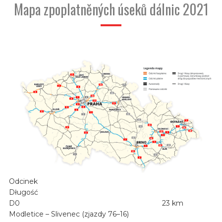
Mapa zpoplatněných úseků dálnic 2021
Odcinek
Długość
D0
23 km
Modletice – Slivenec (zjazdy 76–16)