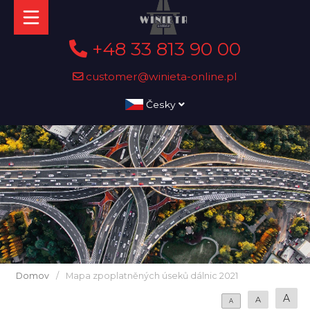
+48 33 813 90 00
customer@winieta-online.pl
Česky
Domov
/
Mapa zpoplatněných úseků dálnic 2021
A
A
A