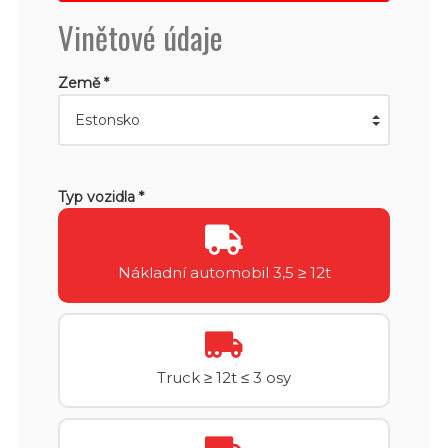
Vinětové údaje
Země *
Typ vozidla *
Nákladní automobil 3,5 ≥ 12t
Truck ≥ 12t ≤ 3 osy