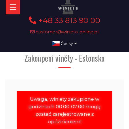
+48 33 813 90 00
customer@winieta-online.pl
Česky
Zakoupení viněty - Estonsko
Uwaga, winiety zakupione w
godzinach 00:00-07:00 mogą
zostać zarejestrowane z
opóźnieniem!