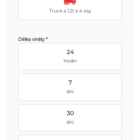
Truck ≥ 12t ≥ 4 osy
Délka viněty *
24
hodin
7
dní
30
dní