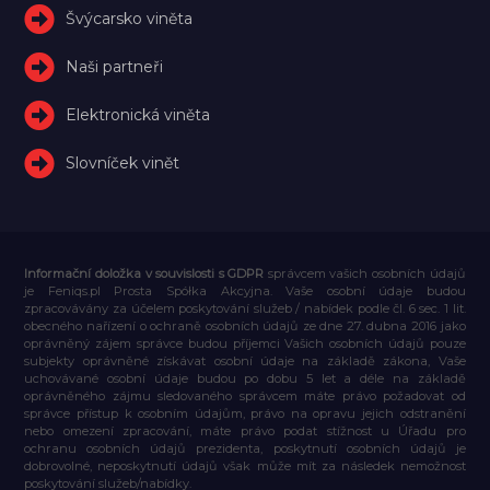
Švýcarsko viněta
Naši partneři
Elektronická viněta
Slovníček vinět
Informační doložka v souvislosti s GDPR
správcem vašich osobních údajů
je Feniqs.pl Prosta Spółka Akcyjna. Vaše osobní údaje budou
zpracovávány za účelem poskytování služeb / nabídek podle čl. 6 sec. 1 lit.
obecného nařízení o ochraně osobních údajů ze dne 27. dubna 2016 jako
oprávněný zájem správce budou příjemci Vašich osobních údajů pouze
subjekty oprávněné získávat osobní údaje na základě zákona, Vaše
uchovávané osobní údaje budou po dobu 5 let a déle na základě
oprávněného zájmu sledovaného správcem máte právo požadovat od
správce přístup k osobním údajům, právo na opravu jejich odstranění
nebo omezení zpracování, máte právo podat stížnost u Úřadu pro
ochranu osobních údajů prezidenta, poskytnutí osobních údajů je
dobrovolné, neposkytnutí údajů však může mít za následek nemožnost
poskytování služeb/nabídky.