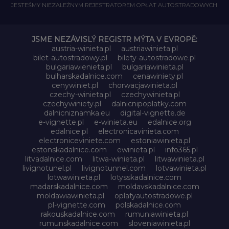
JESTEŚMY NIEZALEŻNYM REJESTRATOREM OPŁAT AUTOSTRADOWYCH
JSME NEZÁVISLÝ REGISTR MÝTA V EVROPĚ:
austria-winieta.pl
austriawinieta.pl
bilet-autostradowy.pl
bilety-autostradowe.pl
bulgariawienieta.pl
bulgariawinieta.pl
bulharskadalnice.com
cenawiniety.pl
cenywiniet.pl
chorwacjawinieta.pl
czechy-winieta.pl
czechywinieta.pl
czechywiniety.pl
dalnicnipoplatky.com
dalnicniznamka.eu
digital-vignette.de
e-vignette.pl
e-winieta.eu
edalnice.org
edalnice.pl
electronicavinieta.com
electroniceviniete.com
estoniawinieta.pl
estonskadalnice.com
ewinieta.pl
info365.pl
litvadalnice.com
litwa-winieta.pl
litwawinieta.pl
livignotunel.pl
livignotunnel.com
lotvawinieta.pl
lotwawinieta.pl
lotysskadalnice.com
madarskadalnice.com
moldavskadalnice.com
moldawiawinieta.pl
oplatyautostradowe.pl
pl-vignette.com
polskadalnice.com
rakouskadalnice.com
rumuniawinieta.pl
rumunskadalnice.com
sloveniawinieta.pl