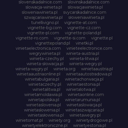
slovenskadalnice.com
slovinskadalnice.com
slowacja-winieta.pl
slowacjawinieta.pl
sloweniawinieta.pl
svycarskadalnice.com
szwajcariawinieta.pl
słoweniawinieta.pl
tunellivigno.pl
vignette-at.com
vignette-bg.com
vignette-cz.com
vignette-pl.com
vignette-poland.pl
vignette-ro.com
vignette-si.com
vignette.pl
vignettepoland.pl
vinetki.pl
vinietaelectronica.com
vinieteelectronice.com
wegrywinieta.pl
winieta-austria.pl
winieta-czechy.pl
winieta-litwa.pl
winieta-słowacja.pl
winieta-wegry.pl
winieta-węgry.pl
winieta.org
winietaaustria.pl
winietaaustriaonline.pl
winietaautostradowa.pl
winietabulgaria.pl
winietachorwacja.pl
winietaczechy.pl
winietaestonia.pl
winietalitwa.pl
winietalotwa.pl
winietamoldawia.pl
winietaonline.com
winietapolska.pl
winietarumunia.pl
winietaslovenia.pl
winietaslowacja.pl
winietaslowenia.pl
winietaszwajcaria.pl
winietasłowenia.pl
winietawegry.pl
winietomat.pl
winiety.org
winietydrogowe.pl
winietyelektroniczne.pl
winietyestonia.pl