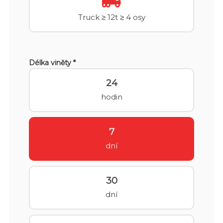
Truck ≥ 12t ≥ 4 osy
Délka viněty *
24
hodin
7
dní
30
dní