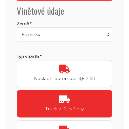
Vinětové údaje
Země *
Typ vozidla *
Nákladní automobil 3,5 ≥ 12t
Truck ≥ 12t ≤ 3 osy