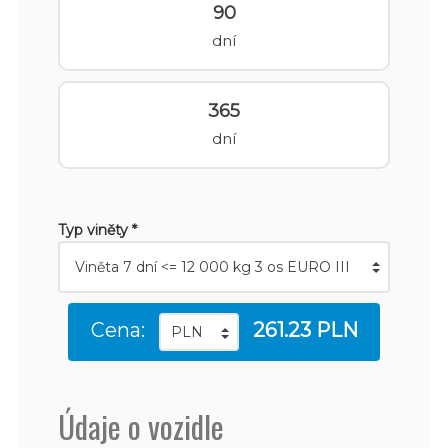
90
dní
365
dní
Typ viněty *
Cena:
261.23 PLN
Údaje o vozidle