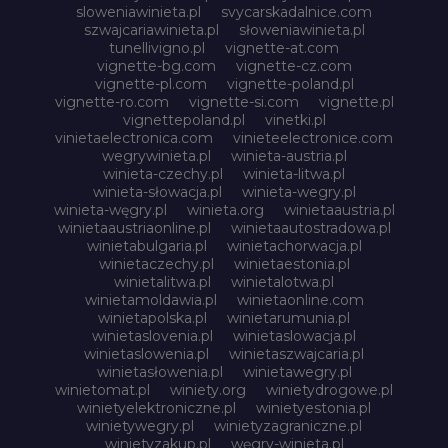
sloweniawinieta.pl
svycarskadalnice.com
szwajcariawinieta.pl
słoweniawinieta.pl
tunellivigno.pl
vignette-at.com
vignette-bg.com
vignette-cz.com
vignette-pl.com
vignette-poland.pl
vignette-ro.com
vignette-si.com
vignette.pl
vignettepoland.pl
vinetki.pl
vinietaelectronica.com
vinieteelectronice.com
wegrywinieta.pl
winieta-austria.pl
winieta-czechy.pl
winieta-litwa.pl
winieta-słowacja.pl
winieta-wegry.pl
winieta-węgry.pl
winieta.org
winietaaustria.pl
winietaaustriaonline.pl
winietaautostradowa.pl
winietabulgaria.pl
winietachorwacja.pl
winietaczechy.pl
winietaestonia.pl
winietalitwa.pl
winietalotwa.pl
winietamoldawia.pl
winietaonline.com
winietapolska.pl
winietarumunia.pl
winietaslovenia.pl
winietaslowacja.pl
winietaslowenia.pl
winietaszwajcaria.pl
winietasłowenia.pl
winietawegry.pl
winietomat.pl
winiety.org
winietydrogowe.pl
winietyelektroniczne.pl
winietyestonia.pl
winietywegry.pl
winietyzagraniczne.pl
winietyzakup.pl
węgry-winieta.pl