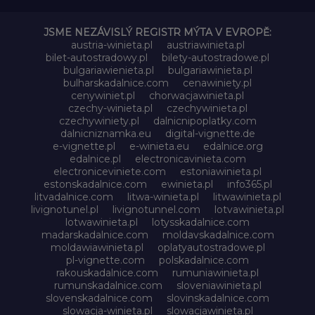
JSME NEZÁVISLÝ REGISTR MÝTA V EVROPĚ:
austria-winieta.pl
austriawinieta.pl
bilet-autostradowy.pl
bilety-autostradowe.pl
bulgariawienieta.pl
bulgariawinieta.pl
bulharskadalnice.com
cenawiniety.pl
cenywiniet.pl
chorwacjawinieta.pl
czechy-winieta.pl
czechywinieta.pl
czechywiniety.pl
dalnicnipoplatky.com
dalnicniznamka.eu
digital-vignette.de
e-vignette.pl
e-winieta.eu
edalnice.org
edalnice.pl
electronicavinieta.com
electroniceviniete.com
estoniawinieta.pl
estonskadalnice.com
ewinieta.pl
info365.pl
litvadalnice.com
litwa-winieta.pl
litwawinieta.pl
livignotunel.pl
livignotunnel.com
lotvawinieta.pl
lotwawinieta.pl
lotysskadalnice.com
madarskadalnice.com
moldavskadalnice.com
moldawiawinieta.pl
oplatyautostradowe.pl
pl-vignette.com
polskadalnice.com
rakouskadalnice.com
rumuniawinieta.pl
rumunskadalnice.com
sloveniawinieta.pl
slovenskadalnice.com
slovinskadalnice.com
slowacja-winieta.pl
slowacjawinieta.pl