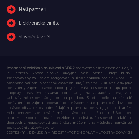
Naši partneři
Elektronická viněta
Slovníček vinět
Informační doložka v souvislosti s GDPR
správcem vašich osobních údajů
je Feniqs.pl Prosta Spółka Akcyjna. Vaše osobní údaje budou
zpracovávány za účelem poskytování služeb / nabídek podle čl. 6 sec. 1 lit.
obecného nařízení o ochraně osobních údajů ze dne 27. dubna 2016 jako
oprávněný zájem správce budou příjemci Vašich osobních údajů pouze
subjekty oprávněné získávat osobní údaje na základě zákona, Vaše
uchovávané osobní údaje budou po dobu 5 let a déle na základě
oprávněného zájmu sledovaného správcem máte právo požadovat od
správce přístup k osobním údajům, právo na opravu jejich odstranění
nebo omezení zpracování, máte právo podat stížnost u Úřadu pro
ochranu osobních údajů prezidenta, poskytnutí osobních údajů je
dobrovolné, neposkytnutí údajů však může mít za následek nemožnost
poskytování služeb/nabídky.
JESTEŚMY NIEZALEŻNYM REJESTRATOREM OPŁAT AUTOSTRADOWYCH