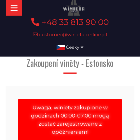
+48 33 813 90 00
customer@winieta-online.pl
Česky
Zakoupení viněty - Estonsko
Uwaga, winiety zakupione w
godzinach 00:00-07:00 mogą
zostać zarejestrowane z
opóźnieniem!