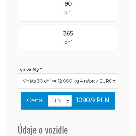
90
dní
365
dní
Typ viněty *
Cena:
1090.9 PLN
Údaje o vozidle