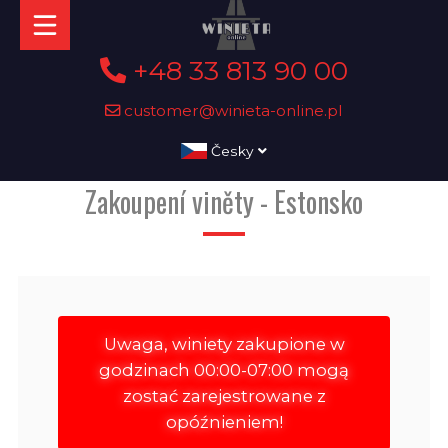
+48 33 813 90 00
customer@winieta-online.pl
Česky
Zakoupení viněty - Estonsko
Uwaga, winiety zakupione w
godzinach 00:00-07:00 mogą
zostać zarejestrowane z
opóźnieniem!