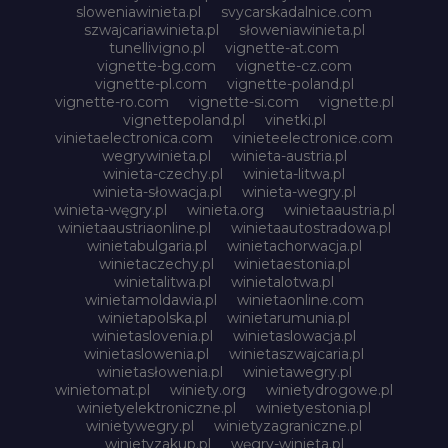
sloweniawinieta.pl
svycarskadalnice.com
szwajcariawinieta.pl
słoweniawinieta.pl
tunellivigno.pl
vignette-at.com
vignette-bg.com
vignette-cz.com
vignette-pl.com
vignette-poland.pl
vignette-ro.com
vignette-si.com
vignette.pl
vignettepoland.pl
vinetki.pl
vinietaelectronica.com
vinieteelectronice.com
wegrywinieta.pl
winieta-austria.pl
winieta-czechy.pl
winieta-litwa.pl
winieta-słowacja.pl
winieta-wegry.pl
winieta-węgry.pl
winieta.org
winietaaustria.pl
winietaaustriaonline.pl
winietaautostradowa.pl
winietabulgaria.pl
winietachorwacja.pl
winietaczechy.pl
winietaestonia.pl
winietalitwa.pl
winietalotwa.pl
winietamoldawia.pl
winietaonline.com
winietapolska.pl
winietarumunia.pl
winietaslovenia.pl
winietaslowacja.pl
winietaslowenia.pl
winietaszwajcaria.pl
winietasłowenia.pl
winietawegry.pl
winietomat.pl
winiety.org
winietydrogowe.pl
winietyelektroniczne.pl
winietyestonia.pl
winietywegry.pl
winietyzagraniczne.pl
winietyzakup.pl
węgry-winieta.pl