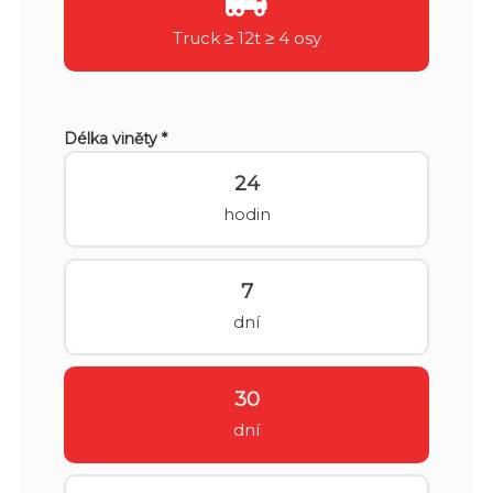
Truck ≥ 12t ≥ 4 osy
Délka viněty *
24
hodin
7
dní
30
dní