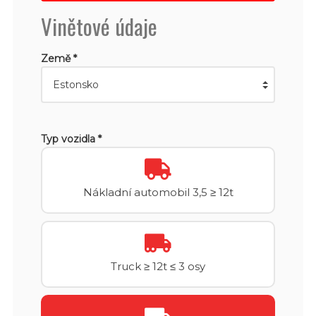
Vinětové údaje
Země *
Typ vozidla *
Nákladní automobil 3,5 ≥ 12t
Truck ≥ 12t ≤ 3 osy