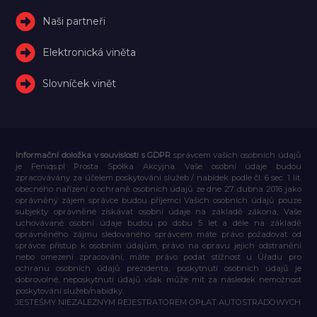
Naši partneři
Elektronická viněta
Slovníček vinět
Informační doložka v souvislosti s GDPR
správcem vašich osobních údajů
je Feniqs.pl Prosta Spółka Akcyjna. Vaše osobní údaje budou
zpracovávány za účelem poskytování služeb / nabídek podle čl. 6 sec. 1 lit.
obecného nařízení o ochraně osobních údajů ze dne 27. dubna 2016 jako
oprávněný zájem správce budou příjemci Vašich osobních údajů pouze
subjekty oprávněné získávat osobní údaje na základě zákona, Vaše
uchovávané osobní údaje budou po dobu 5 let a déle na základě
oprávněného zájmu sledovaného správcem máte právo požadovat od
správce přístup k osobním údajům, právo na opravu jejich odstranění
nebo omezení zpracování, máte právo podat stížnost u Úřadu pro
ochranu osobních údajů prezidenta, poskytnutí osobních údajů je
dobrovolné, neposkytnutí údajů však může mít za následek nemožnost
poskytování služeb/nabídky.
JESTEŚMY NIEZALEŻNYM REJESTRATOREM OPŁAT AUTOSTRADOWYCH