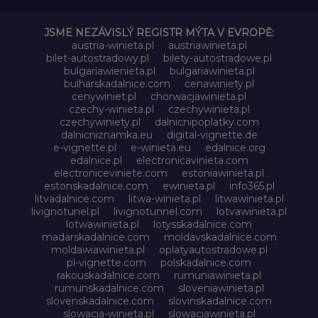
JSME NEZÁVISLÝ REGISTR MÝTA V EVROPĚ:
austria-winieta.pl
austriawinieta.pl
bilet-autostradowy.pl
bilety-autostradowe.pl
bulgariawienieta.pl
bulgariawinieta.pl
bulharskadalnice.com
cenawiniety.pl
cenywiniet.pl
chorwacjawinieta.pl
czechy-winieta.pl
czechywinieta.pl
czechywiniety.pl
dalnicnipoplatky.com
dalnicniznamka.eu
digital-vignette.de
e-vignette.pl
e-winieta.eu
edalnice.org
edalnice.pl
electronicavinieta.com
electroniceviniete.com
estoniawinieta.pl
estonskadalnice.com
ewinieta.pl
info365.pl
litvadalnice.com
litwa-winieta.pl
litwawinieta.pl
livignotunel.pl
livignotunnel.com
lotvawinieta.pl
lotwawinieta.pl
lotysskadalnice.com
madarskadalnice.com
moldavskadalnice.com
moldawiawinieta.pl
oplatyautostradowe.pl
pl-vignette.com
polskadalnice.com
rakouskadalnice.com
rumuniawinieta.pl
rumunskadalnice.com
sloveniawinieta.pl
slovenskadalnice.com
slovinskadalnice.com
slowacja-winieta.pl
slowacjawinieta.pl