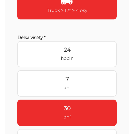
Truck ≥ 12t ≥ 4 osy
Délka viněty *
24
hodin
7
dní
30
dní