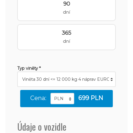
90
dní
365
dní
Typ viněty *
Cena:
699 PLN
Údaje o vozidle