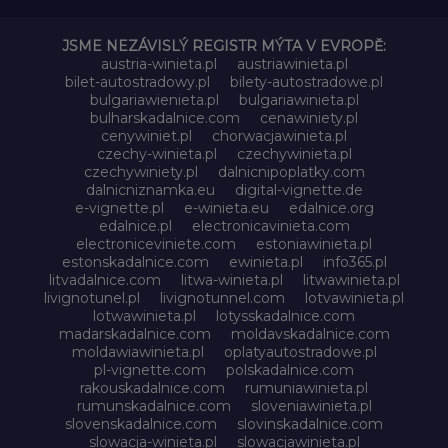
JSME NEZÁVISLÝ REGISTR MÝTA V EVROPĚ:
austria-winieta.pl
austriawinieta.pl
bilet-autostradowy.pl
bilety-autostradowe.pl
bulgariawienieta.pl
bulgariawinieta.pl
bulharskadalnice.com
cenawiniety.pl
cenywiniet.pl
chorwacjawinieta.pl
czechy-winieta.pl
czechywinieta.pl
czechywiniety.pl
dalnicnipoplatky.com
dalnicniznamka.eu
digital-vignette.de
e-vignette.pl
e-winieta.eu
edalnice.org
edalnice.pl
electronicavinieta.com
electroniceviniete.com
estoniawinieta.pl
estonskadalnice.com
ewinieta.pl
info365.pl
litvadalnice.com
litwa-winieta.pl
litwawinieta.pl
livignotunel.pl
livignotunnel.com
lotvawinieta.pl
lotwawinieta.pl
lotysskadalnice.com
madarskadalnice.com
moldavskadalnice.com
moldawiawinieta.pl
oplatyautostradowe.pl
pl-vignette.com
polskadalnice.com
rakouskadalnice.com
rumuniawinieta.pl
rumunskadalnice.com
sloveniawinieta.pl
slovenskadalnice.com
slovinskadalnice.com
slowacja-winieta.pl
slowacjawinieta.pl