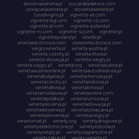
sloweniawinieta.pl
svycarskadalnice.com
szwajcariawinieta.pl
słoweniawinieta.pl
tunellivigno.pl
vignette-at.com
vignette-bg.com
vignette-cz.com
vignette-pl.com
vignette-poland.pl
vignette-ro.com
vignette-si.com
vignette.pl
vignettepoland.pl
vinetki.pl
vinietaelectronica.com
vinieteelectronice.com
wegrywinieta.pl
winieta-austria.pl
winieta-czechy.pl
winieta-litwa.pl
winieta-słowacja.pl
winieta-wegry.pl
winieta-węgry.pl
winieta.org
winietaaustria.pl
winietaaustriaonline.pl
winietaautostradowa.pl
winietabulgaria.pl
winietachorwacja.pl
winietaczechy.pl
winietaestonia.pl
winietalitwa.pl
winietalotwa.pl
winietamoldawia.pl
winietaonline.com
winietapolska.pl
winietarumunia.pl
winietaslovenia.pl
winietaslowacja.pl
winietaslowenia.pl
winietaszwajcaria.pl
winietasłowenia.pl
winietawegry.pl
winietomat.pl
winiety.org
winietydrogowe.pl
winietyelektroniczne.pl
winietyestonia.pl
winietywegry.pl
winietyzagraniczne.pl
winietyzakup.pl
węgry-winieta.pl