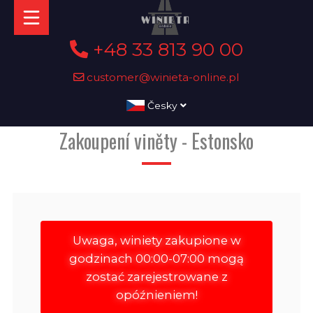
+48 33 813 90 00
customer@winieta-online.pl
Česky
Zakoupení viněty - Estonsko
Uwaga, winiety zakupione w
godzinach 00:00-07:00 mogą
zostać zarejestrowane z
opóźnieniem!