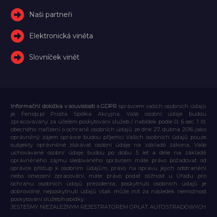
Naši partneři
Elektronická viněta
Slovníček vinět
Informační doložka v souvislosti s GDPR
správcem vašich osobních údajů
je Feniqs.pl Prosta Spółka Akcyjna. Vaše osobní údaje budou
zpracovávány za účelem poskytování služeb / nabídek podle čl. 6 sec. 1 lit.
obecného nařízení o ochraně osobních údajů ze dne 27. dubna 2016 jako
oprávněný zájem správce budou příjemci Vašich osobních údajů pouze
subjekty oprávněné získávat osobní údaje na základě zákona, Vaše
uchovávané osobní údaje budou po dobu 5 let a déle na základě
oprávněného zájmu sledovaného správcem máte právo požadovat od
správce přístup k osobním údajům, právo na opravu jejich odstranění
nebo omezení zpracování, máte právo podat stížnost u Úřadu pro
ochranu osobních údajů prezidenta, poskytnutí osobních údajů je
dobrovolné, neposkytnutí údajů však může mít za následek nemožnost
poskytování služeb/nabídky.
JESTEŚMY NIEZALEŻNYM REJESTRATOREM OPŁAT AUTOSTRADOWYCH