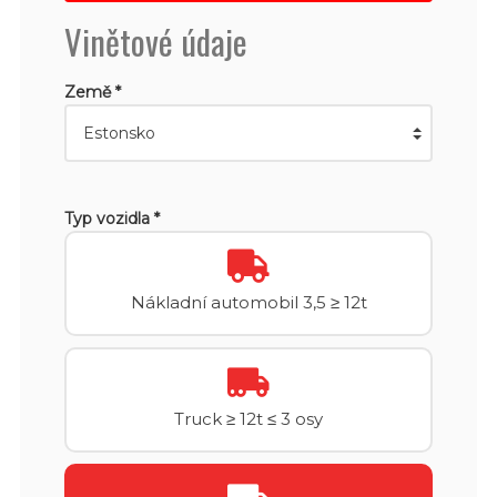
Vinětové údaje
Země *
Typ vozidla *
Nákladní automobil 3,5 ≥ 12t
Truck ≥ 12t ≤ 3 osy