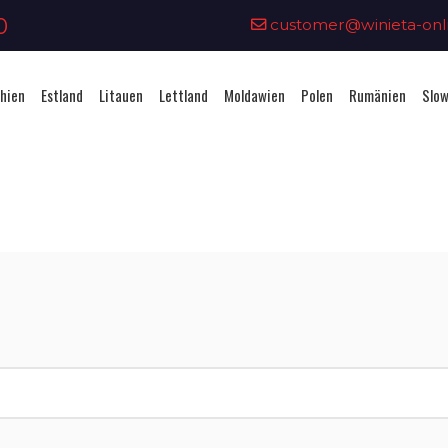
0
customer@winieta-onli
hien
Estland
Litauen
Lettland
Moldawien
Polen
Rumänien
Slow
Vignettenkauf - Ungarn