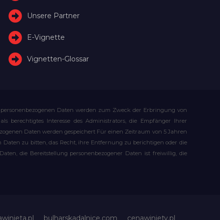
Unsere Partner
E-Vignette
Vignetten-Glossar
Ihre personenbezogenen Daten werden zum Zweck der Erbringung von
s berechtigtes Interesse des Administrators, die Empfänger Ihrer
bezogenen Daten werden gespeichert Für einen Zeitraum von 5 Jahren
Daten zu bitten, das Recht, ihre Entfernung zu berichtigen oder die
n, die Bereitstellung personenbezogener Daten ist freiwillig, die
awinieta.pl
bulharskadalnice.com
cenawiniety.pl