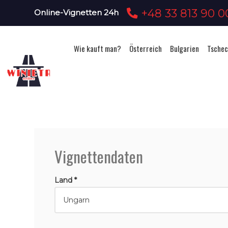
+48 33 813 90 0
Online-Vignetten 24h
Wie kauft man?
Österreich
Bulgarien
Tschec
Vignettendaten
Land *