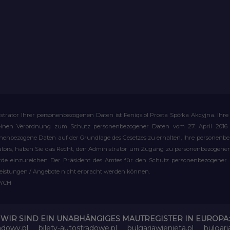
strator Ihrer personenbezogenen Daten ist Feniqs.pl Prosta Spółka Akcyjna. 
meinen Verordnung zum Schutz personenbezogener Daten vom 27. April 2016 al
rsonenbezogene Daten auf der Grundlage des Gesetzes zu erhalten, Ihre personen
rators, haben Sie das Recht, den Administrator um Zugang zu personenbezogenen 
e einzureichen Der Präsident des Amtes für den Schutz personenbezogener Date
leistungen / Angebote nicht erbracht werden können.
WYCH
WIR SIND EIN UNABHÄNGIGES MAUTREGISTER IN EUROPA:
adowy.pl
bilety-autostradowe.pl
bulgariawienieta.pl
bulgari