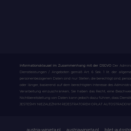
Informationsklausel im Zusammenhang mit der DSGVO
Der Admini
Dienstleistungen / Angeboten gemäß Art. 6 Sek. 1 lit. der allge
personenbezogenen Daten sind nur Stellen, die berechtigt sind, pe
oder länger, basierend auf dem berechtigten Interesse des Administ
Verarbeitung einzuschränken, Sie haben das Recht, eine Beschwerd
Nichtbereitstellung von Daten kann jedoch dazu führen, dass Dienst
JESTEŚMY NIEZALEŻNYM REJESTRATOREM OPŁAT AUTOSTRADO
austria-winieta.pl
austriawinieta.pl
bilet-autostr