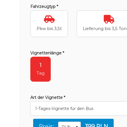
Fahrzeugtyp *
Pkw bis 3,5t
Lieferung bis 3,5 To
Vignettenlänge *
1
Tag
Art der Vignette *
Preis:
399 PLN