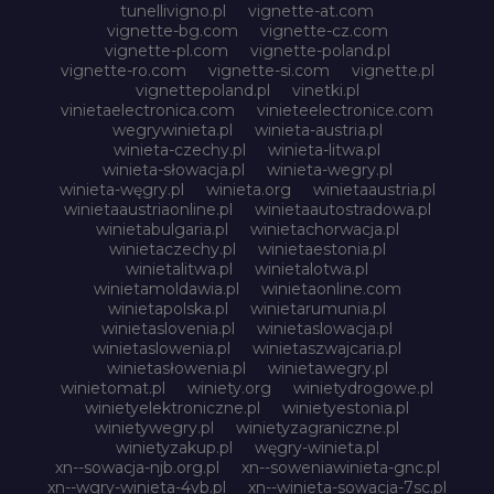
tunellivigno.pl
vignette-at.com
vignette-bg.com
vignette-cz.com
vignette-pl.com
vignette-poland.pl
vignette-ro.com
vignette-si.com
vignette.pl
vignettepoland.pl
vinetki.pl
vinietaelectronica.com
vinieteelectronice.com
wegrywinieta.pl
winieta-austria.pl
winieta-czechy.pl
winieta-litwa.pl
winieta-słowacja.pl
winieta-wegry.pl
winieta-węgry.pl
winieta.org
winietaaustria.pl
winietaaustriaonline.pl
winietaautostradowa.pl
winietabulgaria.pl
winietachorwacja.pl
winietaczechy.pl
winietaestonia.pl
winietalitwa.pl
winietalotwa.pl
winietamoldawia.pl
winietaonline.com
winietapolska.pl
winietarumunia.pl
winietaslovenia.pl
winietaslowacja.pl
winietaslowenia.pl
winietaszwajcaria.pl
winietasłowenia.pl
winietawegry.pl
winietomat.pl
winiety.org
winietydrogowe.pl
winietyelektroniczne.pl
winietyestonia.pl
winietywegry.pl
winietyzagraniczne.pl
winietyzakup.pl
węgry-winieta.pl
xn--sowacja-njb.org.pl
xn--soweniawinieta-gnc.pl
xn--wgry-winieta-4vb.pl
xn--winieta-sowacja-7sc.pl