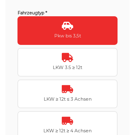
Fahrzeugtyp *
Pkw bis 3,5t
LKW 3.5 ≥ 12t
LKW ≥ 12t ≤ 3 Achsen
LKW ≥ 12t ≥ 4 Achsen