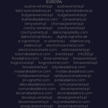
EUROPA:
austria-winieta.pl
austriawinieta.pl
bilet-autostradowy.pl
bilety-autostradowe.pl
bulgariawienieta.pl
bulgariawinieta.pl
bulharskadalnice.com
cenawiniety.pl
cenywiniet.pl
chorwacjawinieta.pl
czechy-winieta.pl
czechywinieta.pl
czechywiniety.pl
dalnicnipoplatky.com
dalnicniznamka.eu
digital-vignette.de
e-vignette.pl
e-winieta.eu
edalnice.org
edalnice.pl
electronicavinieta.com
electroniceviniete.com
estoniawinieta.pl
estonskadalnice.com
ewinieta.pl
info365.pl
litvadalnice.com
litwa-winieta.pl
litwawinieta.pl
livignotunel.pl
livignotunnel.com
lotvawinieta.pl
lotwawinieta.pl
lotysskadalnice.com
madarskadalnice.com
moldavskadalnice.com
moldawiawinieta.pl
oplatyautostradowe.pl
pl-vignette.com
polskadalnice.com
rakouskadalnice.com
rumuniawinieta.pl
rumunskadalnice.com
sloveniawinieta.pl
slovenskadalnice.com
slovinskadalnice.com
slowacja-winieta.pl
slowacjawinieta.pl
sloweniawinieta.pl
svycarskadalnice.com
szwajcariawinieta.pl
słoweniawinieta.pl