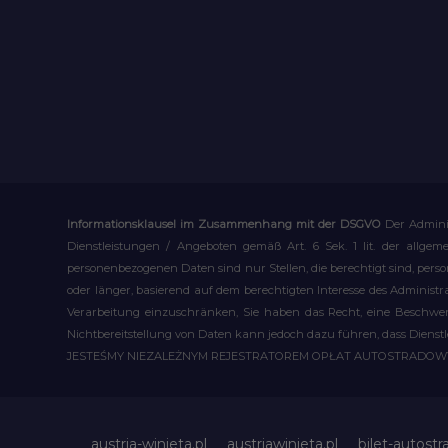
Informationsklausel im Zusammenhang mit der DSGVO
Der Admini
Dienstleistungen / Angeboten gemäß Art. 6 Sek. 1 lit. der allge
personenbezogenen Daten sind nur Stellen, die berechtigt sind, pe
oder länger, basierend auf dem berechtigten Interesse des Administ
Verarbeitung einzuschränken, Sie haben das Recht, eine Beschwerd
Nichtbereitstellung von Daten kann jedoch dazu führen, dass Dienst
JESTEŚMY NIEZALEŻNYM REJESTRATOREM OPŁAT AUTOSTRADO
austria-winieta.pl
austriawinieta.pl
bilet-autostr