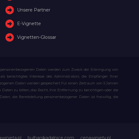
Unsere Partner
E-Vignette
Vignetten-Glossar
Ihre personenbezogenen Daten werden zum Zweck der Erbringung von
s berechtigtes Interesse des Administrators, die Empfänger Ihrer
bezogenen Daten werden gespeichert Für einen Zeitraum von 5 Jahren
Daten zu bitten, das Recht, ihre Entfernung zu berichtigen oder die
n, die Bereitstellung personenbezogener Daten ist freiwillig, die
awinieta.pl
bulharskadalnice.com
cenawiniety.pl