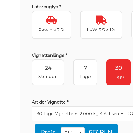
Fahrzeugtyp *
Pkw bis 3,5t
LKW 3.5 ≥ 12t
Vignettenlänge *
24
7
30
Stunden
Tage
Tage
Art der Vignette *
Preis:
617 PLN