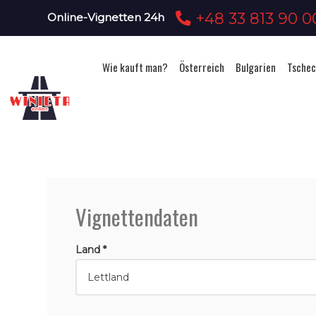
+48 33 813 90 0
Online-Vignetten 24h
Wie kauft man?
Österreich
Bulgarien
Tschec
Vignettendaten
Land *