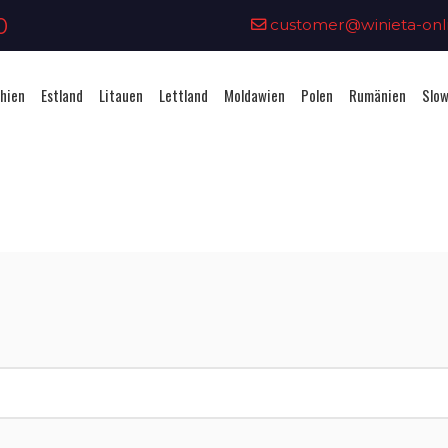
0
customer@winieta-onli
hien
Estland
Litauen
Lettland
Moldawien
Polen
Rumänien
Slow
Vignettenkauf - Lettland