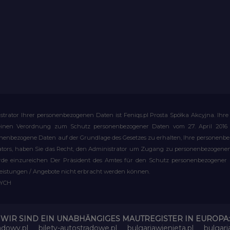
strator Ihrer personenbezogenen Daten ist Feniqs.pl Prosta Spółka Akcyjna. 
meinen Verordnung zum Schutz personenbezogener Daten vom 27. April 2016 al
rsonenbezogene Daten auf der Grundlage des Gesetzes zu erhalten, Ihre personen
rators, haben Sie das Recht, den Administrator um Zugang zu personenbezogenen 
e einzureichen Der Präsident des Amtes für den Schutz personenbezogener Date
leistungen / Angebote nicht erbracht werden können.
WYCH
WIR SIND EIN UNABHÄNGIGES MAUTREGISTER IN EUROPA:
adowy.pl
bilety-autostradowe.pl
bulgariawienieta.pl
bulgari