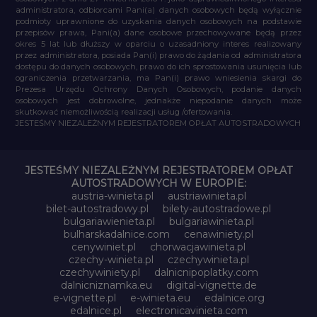
administratora, odbiorcami Pani(a) danych osobowych będą wyłącznie
podmioty uprawnione do uzyskania danych osobowych na podstawie
przepisów prawa, Pani(a) dane osobowe przechowywane będą przez
okres 5 lat lub dłuższy w oparciu o uzasadniony interes realizowany
przez administratora, posiada Pan(i) prawo do żądania od administratora
dostępu do danych osobowych, prawo do ich sprostowania usunięcia lub
ograniczenia przetwarzania, ma Pan(i) prawo wniesienia skargi do
Prezesa Urzędu Ochrony Danych Osobowych, podanie danych
osobowych jest dobrowolne, jednakże niepodanie danych może
skutkować niemożliwością realizacji usług /ofertowania.
JESTEŚMY NIEZALEŻNYM REJESTRATOREM OPŁAT AUTOSTRADOWYCH
JESTEŚMY NIEZALEŻNYM REJESTRATOREM OPŁAT
AUTOSTRADOWYCH W EUROPIE:
austria-winieta.pl
austriawinieta.pl
bilet-autostradowy.pl
bilety-autostradowe.pl
bulgariawienieta.pl
bulgariawinieta.pl
bulharskadalnice.com
cenawiniety.pl
cenywiniet.pl
chorwacjawinieta.pl
czechy-winieta.pl
czechywinieta.pl
czechywiniety.pl
dalnicnipoplatky.com
dalnicniznamka.eu
digital-vignette.de
e-vignette.pl
e-winieta.eu
edalnice.org
edalnice.pl
electronicavinieta.com