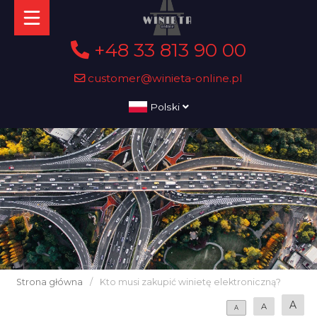
+48 33 813 90 00
customer@winieta-online.pl
Polski
Strona główna
/
Kto musi zakupić winietę elektroniczną?
A
A
A