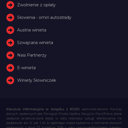
Zwolnienie z opłaty
Słowenia - omiń autostrady
Austria winieta
Szwajcaria winieta
Nasi Partnerzy
E-winieta
Winiety Słowniczek
Klauzula informacyjna w związku z RODO
administratorem Pani(a)
danych osobowych jest Feniqs.pl Prosta Spółka Akcyjna. Pani/Pana dane
osobowe przetwarzane będą w celu realizacji usług/ ofertowania na
podstawie art. 6 ust. 1 lit. b ogólnego rozporządzenia o ochronie danych
osobowych z dnia 27 kwietnia 2016 r. jako usprawiedliwionego interesu