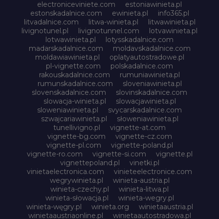
electroniceviniete.com
estoniawinieta.pl
estonskadalnice.com
ewinieta.pl
info365.pl
litvadalnice.com
litwa-winieta.pl
litwawinieta.pl
livignotunel.pl
livignotunnel.com
lotvawinieta.pl
lotwawinieta.pl
lotysskadalnice.com
madarskadalnice.com
moldavskadalnice.com
moldawiawinieta.pl
oplatyautostradowe.pl
pl-vignette.com
polskadalnice.com
rakouskadalnice.com
rumuniawinieta.pl
rumunskadalnice.com
sloveniawinieta.pl
slovenskadalnice.com
slovinskadalnice.com
slowacja-winieta.pl
slowacjawinieta.pl
sloweniawinieta.pl
svycarskadalnice.com
szwajcariawinieta.pl
słoweniawinieta.pl
tunellivigno.pl
vignette-at.com
vignette-bg.com
vignette-cz.com
vignette-pl.com
vignette-poland.pl
vignette-ro.com
vignette-si.com
vignette.pl
vignettepoland.pl
vinetki.pl
vinietaelectronica.com
vinieteelectronice.com
wegrywinieta.pl
winieta-austria.pl
winieta-czechy.pl
winieta-litwa.pl
winieta-słowacja.pl
winieta-wegry.pl
winieta-węgry.pl
winieta.org
winietaaustria.pl
winietaaustriaonline.pl
winietaautostradowa.pl