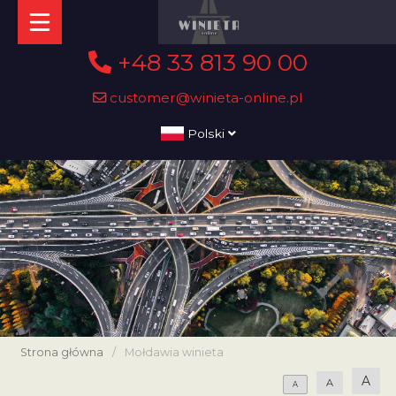
+48 33 813 90 00
customer@winieta-online.pl
Polski
Strona główna
/
Mołdawia winieta
A
A
A