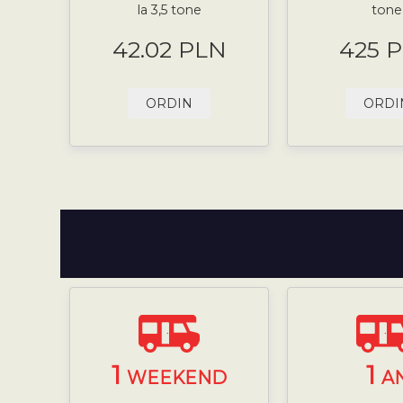
la 3,5 tone
tone
42.02 PLN
425 
ORDIN
ORDI
1
1
WEEKEND
A