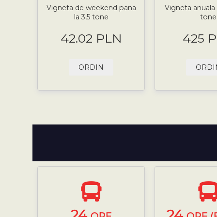
Vigneta de weekend pana
Vigneta anuala 
la 3,5 tone
tone
42.02 PLN
425 
ORDIN
ORDI
24
24
ORE
ORE (