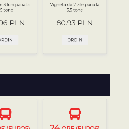
e 3 luni pana la
Vigneta de 7 zile pana la
,5 tone
3,5 tone
.96 PLN
80.93 PLN
ORDIN
ORDIN
24
E (EURO5)
ORE (EURO6)