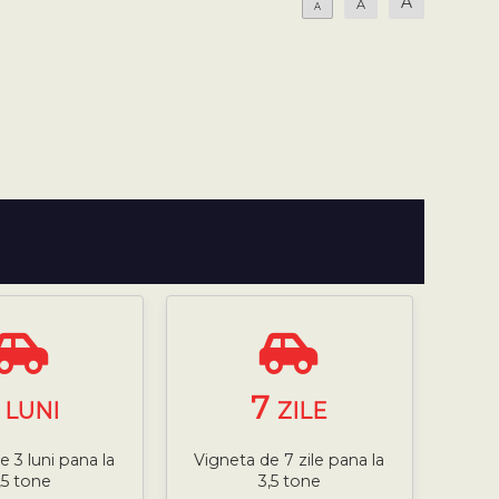
A
A
A
3
7
LUNI
ZILE
e 3 luni pana la
Vigneta de 7 zile pana la
,5 tone
3,5 tone