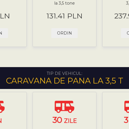
la 3,5 tone
3
PLN
131.41 PLN
237
N
ORDIN
TIP DE VEHICUL:
CARAVANA DE PANA LA 3,5 T
30
N
ZILE