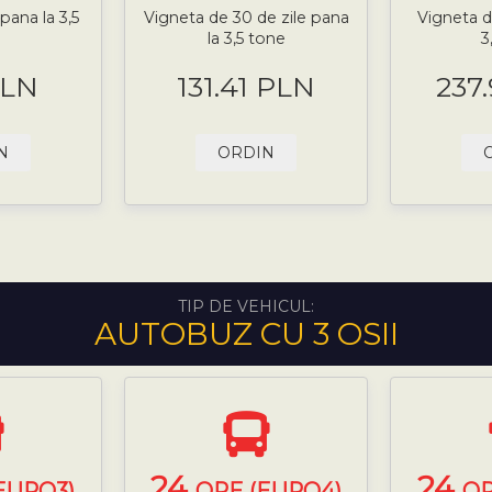
pana la 3,5
Vigneta de 30 de zile pana
Vigneta d
la 3,5 tone
3
PLN
131.41 PLN
237
N
ORDIN
TIP DE VEHICUL:
AUTOBUZ CU 3 OSII
24
24
EURO3)
ORE (EURO4)
OR