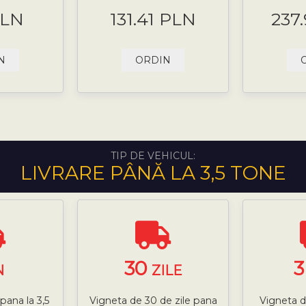
PLN
131.41 PLN
237
N
ORDIN
TIP DE VEHICUL:
LIVRARE PÂNĂ LA 3,5 TONE
30
N
ZILE
pana la 3,5
Vigneta de 30 de zile pana
Vigneta d