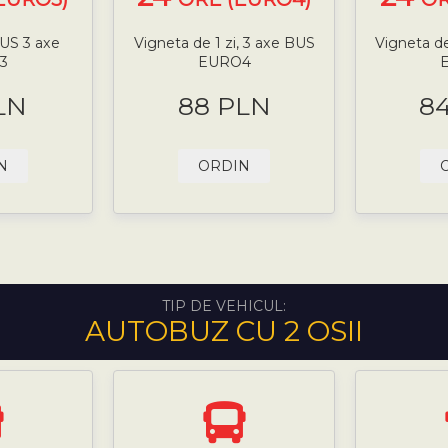
BUS 3 axe
Vigneta de 1 zi, 3 axe BUS
Vigneta de
3
EURO4
LN
88 PLN
8
N
ORDIN
TIP DE VEHICUL:
AUTOBUZ CU 2 OSII