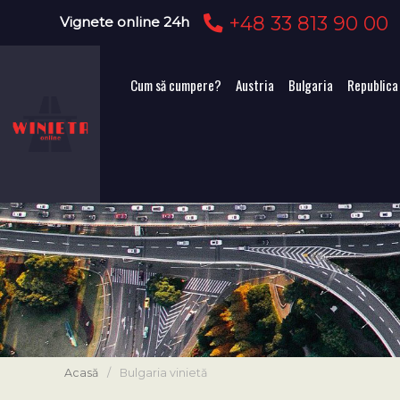
+48 33 813 90 00
Vignete online 24h
Cum să cumpere?
Austria
Bulgaria
Republica
Acasă
/
Bulgaria vinietă