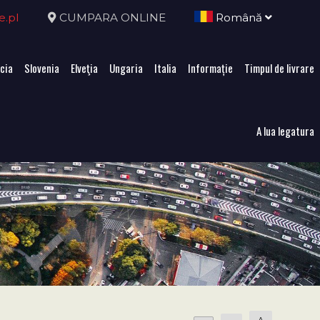
e.pl
CUMPARA ONLINE
Română
cia
Slovenia
Elveţia
Ungaria
Italia
Informație
Timpul de livrare
A lua legatura