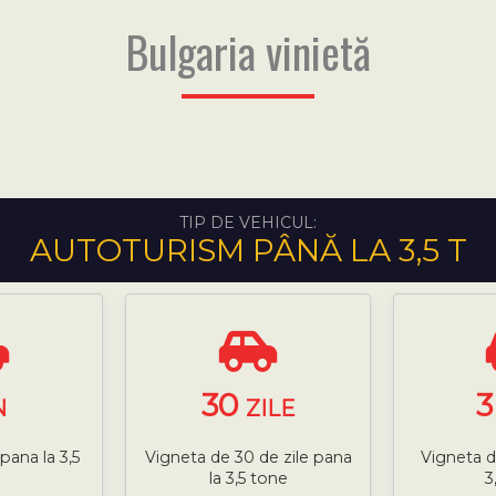
Bulgaria vinietă
TIP DE VEHICUL:
AUTOTURISM PÂNĂ LA 3,5 T
30
N
ZILE
pana la 3,5
Vigneta de 30 de zile pana
Vigneta d
la 3,5 tone
3