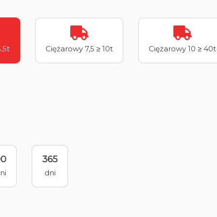
,5t
Ciężarowy 7,5 ≥ 10t
Ciężarowy 10 ≥ 40t
90
365
ni
dni