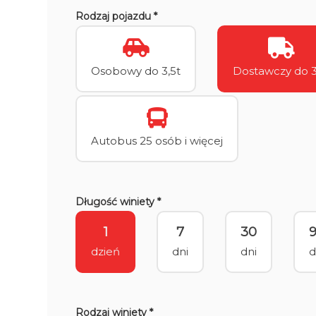
Rodzaj pojazdu *
Osobowy do 3,5t
Dostawczy do 3
Autobus 25 osób i więcej
Długość winiety *
1
7
30
dzień
dni
dni
d
Rodzaj winiety *