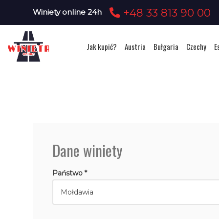
+48 33 813 90 00
Winiety online 24h
Jak kupić?
Austria
Bułgaria
Czechy
E
Dane winiety
Państwo *