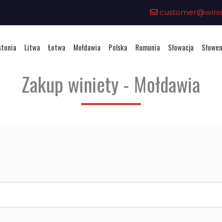
customer@winiet
stonia
Litwa
Łotwa
Mołdawia
Polska
Rumunia
Słowacja
Słowen
Zakup winiety - Mołdawia