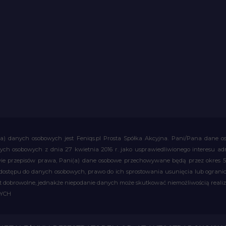
a) danych osobowych jest Feniqs.pl Prosta Spółka Akcyjna. Pani/Pana dane os
 danych osobowych z dnia 27 kwietnia 2016 r. jako usprawiedliwionego interesu 
 przepisów prawa, Pani(a) dane osobowe przechowywane będą przez okres 5 la
 dostępu do danych osobowych, prawo do ich sprostowania usunięcia lub ograni
obrowolne, jednakże niepodanie danych może skutkować niemożliwością realizac
WYCH