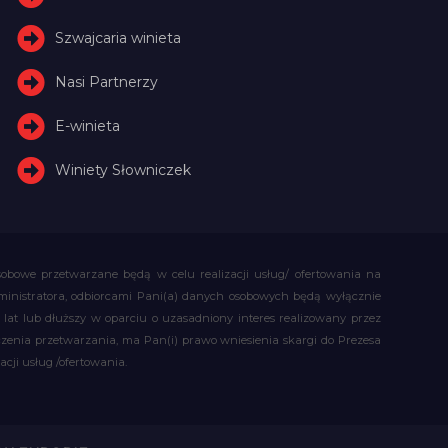
Szwajcaria winieta
Nasi Partnerzy
E-winieta
Winiety Słowniczek
obowe przetwarzane będą w celu realizacji usług/ ofertowania na
administratora, odbiorcami Pani(a) danych osobowych będą wyłącznie
t lub dłuższy w oparciu o uzasadniony interes realizowany przez
czenia przetwarzania, ma Pan(i) prawo wniesienia skargi do Prezesa
ji usług /ofertowania.