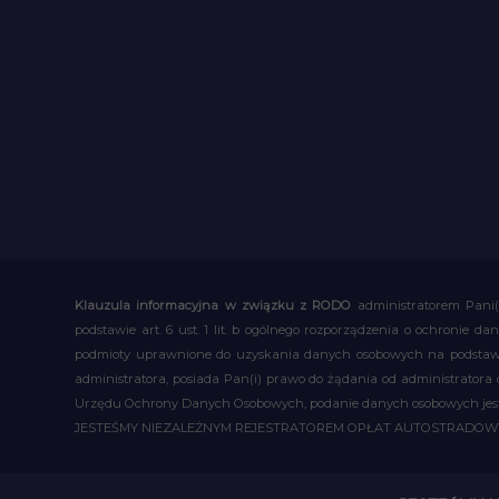
Klauzula informacyjna w związku z RODO
administratorem Pani(
podstawie art. 6 ust. 1 lit. b ogólnego rozporządzenia o ochronie
podmioty uprawnione do uzyskania danych osobowych na podstawie
administratora, posiada Pan(i) prawo do żądania od administratora
Urzędu Ochrony Danych Osobowych, podanie danych osobowych jest d
JESTEŚMY NIEZALEŻNYM REJESTRATOREM OPŁAT AUTOSTRADO