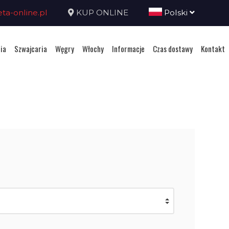
a-online.pl
KUP ONLINE
Polski
ia
Szwajcaria
Węgry
Włochy
Informacje
Czas dostawy
Kontakt